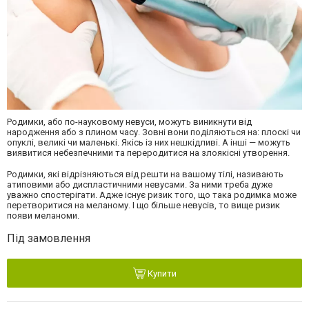
Родимки, або по-науковому невуси, можуть виникнути від
народження або з плином часу. Зовні вони поділяються на: плоскі чи
опуклі, великі чи маленькі. Якісь із них нешкідливі. А інші — можуть
виявитися небезпечними та переродитися на злоякісні утворення.
Родимки, які відрізняються від решти на вашому тілі, називають
атиповими або диспластичними невусами. За ними треба дуже
уважно спостерігати. Адже існує ризик того, що така родимка може
перетворитися на меланому. І що більше невусів, то вище ризик
появи меланоми.
Під замовлення
Купити